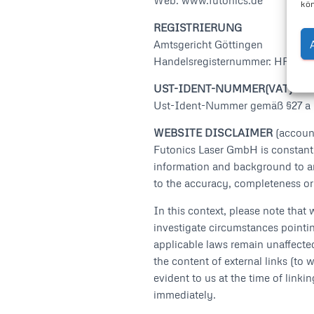
Web: www.futonics.de
kön
REGISTRIERUNG
Amtsgericht Göttingen
Handelsregisternummer: HRB 20
UST-IDENT-NUMMER(VAT)
Ust-Ident-Nummer gemäß §27 a 
WEBSITE DISCLAIMER
(account
Futonics Laser GmbH is constantl
information and background to an
to the accuracy, completeness or 
In this context, please note that 
investigate circumstances pointin
applicable laws remain unaffected
the content of external links (to 
evident to us at the time of link
immediately.