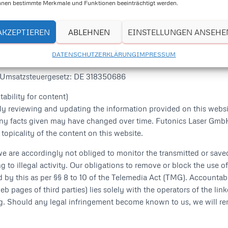
nen bestimmte Merkmale und Funktionen beeinträchtigt werden.
AKZEPTIEREN
ABLEHNEN
EINSTELLUNGEN ANSEHE
5 448
DATENSCHUTZERKLÄRUNG
IMPRESSUM
Umsatzsteuergesetz: DE 318350686
ability for content)
y reviewing and updating the information provided on this website
y facts given may have changed over time. Futonics Laser GmbH t
topicality of the content on this website.
we are accordingly not obliged to monitor the transmitted or saved
g to illegal activity. Our obligations to remove or block the use o
 by this as per §§ 8 to 10 of the Telemedia Act (TMG). Accountabili
web pages of third parties) lies solely with the operators of the li
ing. Should any legal infringement become known to us, we will re